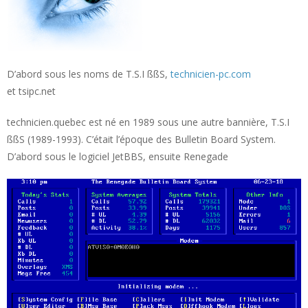
D’abord sous les noms de T.S.I ßßS,
technicien-pc.com
et tsipc.net
technicien.quebec est né en 1989 sous une autre bannière, T.S.I
ßßS (1989-1993). C’était l’époque des Bulletin Board System.
D’abord sous le logiciel JetBBS, ensuite Renegade