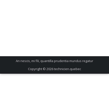
An nescis, mi fili, quantilla prudentia mundus regatur
Copyright © 2026
technicien.quebec