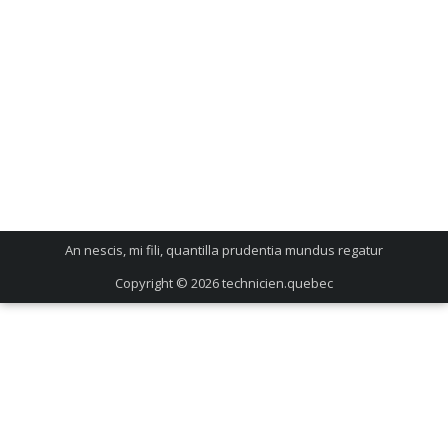
An nescis, mi fili, quantilla prudentia mundus regatur
Copyright © 2026
technicien.quebec