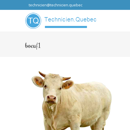
technicien@technicien.quebec
...que les idées
boeuf1