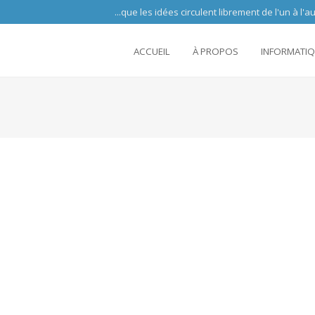
 circulent librement de l'un à l'autre partout 
ACCUEIL
À PROPOS
INFORMATI