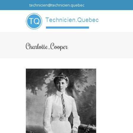
technicien@technicien.quebec
...que les idées
Charlotte_Cooper