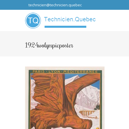
technicien@technicien.quebec
...que les idées
1924wolympicposter