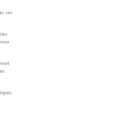
vec ses
cles
breux
 mort
res
stiques