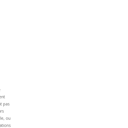
l
e
ent
nt pas
urs
le, ou
lations