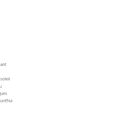
tant
soleil
u
gues
urd’hui