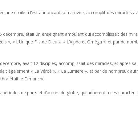
avec une étoile à l’est annonçant son arrivée, accomplit des miracles a
25 décembre, était un enseignant ambulant qui accomplissait des mira
 Rois », « L’Unique Fils de Dieu », « L’Alpha et Oméga », et par de nom
 décembre, avait 12 disciples, accomplissait des miracles, et après sa
appelait également « La Vérité », « La Lumière », et par de nombreux aut
ithra était le Dimanche.
s périodes de parts et d’autres du globe, qui adhèrent à ces caractéri