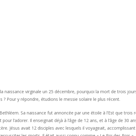
la naissance virginale un 25 décembre, pourquoi la mort de trois jour
es ? Pour y répondre, étudions le messie solaire le plus récent.
Bethléem. Sa naissance fut annoncée par une étoile à l’Est que trois r
our l’adorer. Il enseignait déjà à l’âge de 12 ans, et à l’âge de 30 ans,
re. Jésus avait 12 disciples avec lesquels il voyageait, accomplissant
ressusciter les morts. Il était aussi connu comme « Le Roi des Rois »,