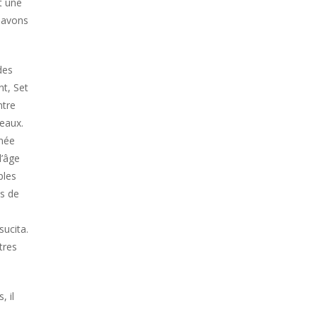
t une
s avons
des
nt, Set
ntre
veaux.
gnée
l’âge
ples
us de
sucita.
tres
, il