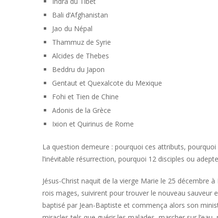
Indra du Tibet
Bali d’Afghanistan
Jao du Népal
Thammuz de Syrie
Alcides de Thebes
Beddru du Japon
Gentaut et Quexalcote du Mexique
Fohi et Tien de Chine
Adonis de la Grèce
Ixion et Quirinus de Rome
La question demeure : pourquoi ces attributs, pourquoi 
l’inévitable résurrection, pourquoi 12 disciples ou adept
Jésus-Christ naquit de la vierge Marie le 25 décembre à 
rois mages, suivirent pour trouver le nouveau sauveur et p
baptisé par Jean-Baptiste et commença alors son ministè
miracles tels que guérir les malades, marcher sur l’eau, 