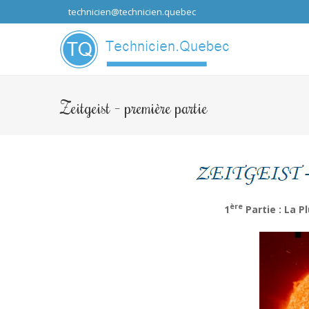
technicien@technicien.quebec
...que les idées
Zeitgeist – première partie
ère
1
Partie : La P