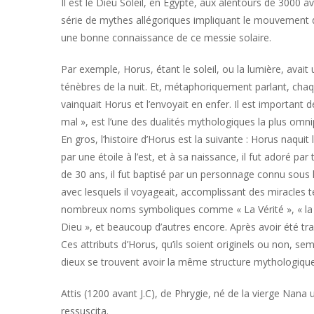
Il est le Dieu Soleil, en Egypte, aux alentours de 3000 av
série de mythes allégoriques impliquant le mouvement du
une bonne connaissance de ce messie solaire.
Par exemple, Horus, étant le soleil, ou la lumière, avai
ténèbres de la nuit. Et, métaphoriquement parlant, chaqu
vainquait Horus et l’envoyait en enfer. Il est important
mal », est l’une des dualités mythologiques la plus omn
En gros, l’histoire d’Horus est la suivante : Horus naqui
par une étoile à l’est, et à sa naissance, il fut adoré par 
de 30 ans, il fut baptisé par un personnage connu sous
avec lesquels il voyageait, accomplissant des miracles t
nombreux noms symboliques comme « La Vérité », « la Lu
Dieu », et beaucoup d’autres encore. Après avoir été trahi
Ces attributs d’Horus, qu’ils soient originels ou non, s
dieux se trouvent avoir la même structure mythologique
Attis (1200 avant J.C), de Phrygie, né de la vierge Nana 
ressuscita.