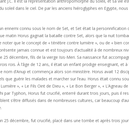
ant J.C. Il est la représentation anthropomorphe du soleil, et sa vie es
 soleil dans le ciel. De par les anciens hiéroglyphes en Egypte, nou
t un ennemi connu sous le nom de Set, et Set était la personnification 
e matin Horus gagnait la bataille contre Set, alors que la nuit tomba
 de noter que le concept de « ténèbre contre lumière », ou de « bien co
iprésente jamais connue et est toujours d’actualité à de nombreux ni
t le 25 décembre, fils de la vierge Isis-Meri. Sa naissance fut accompa
trois rois. À l’âge de 12 ans, il était un enfant prodige enseignant, et à 
 le nom d’Anup et commença alors son ministère. Horus avait 12 disci
els que guérir les malades et marcher sur l’eau. Horus était connu so
mière », « Le Fils Oint de Dieu », « Le Bon Berger », « L’Agneau de
 par Typhon, Horus fut crucifié, enterré durant trois jours, puis il res
emblent s’être diffusés dans de nombreuses cultures, car beaucoup d’au
.
un 25 décembre, fut crucifié, placé dans une tombe et après trois jours