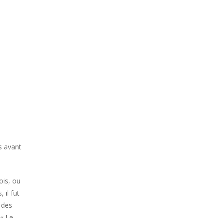
s avant
ois, ou
 il fut
 des
 « Le