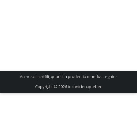
An nescis, mi fili, quantilla prudentia mundus regatur
Copyright © 2026
technicien.quebec