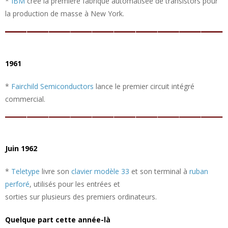
*
IBM
crée la première fabrique automatisée de transistors pour
la production de masse à New York.
1961
*
Fairchild Semiconductors
lance le premier circuit intégré
commercial.
Juin 1962
*
Teletype
livre son
clavier modèle 33
et son terminal à
ruban
perforé
, utilisés pour les entrées et
sorties sur plusieurs des premiers ordinateurs.
Quelque part cette année-là