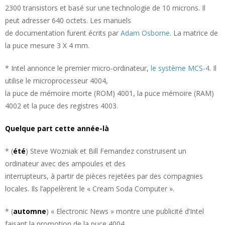
2300 transistors et basé sur une technologie de 10 microns. Il
peut adresser 640 octets. Les manuels
de documentation furent écrits par
Adam Osborne
. La matrice de
la puce mesure 3 X 4 mm.
* Intel annonce le premier micro-ordinateur,
le système MCS-4
. Il
utilise le microprocesseur 4004,
la puce de mémoire morte (ROM) 4001, la puce mémoire (RAM)
4002 et la puce des registres 4003.
Quelque part cette année-là
* (
été
) Steve Wozniak et Bill Fernandez construisent un
ordinateur avec des ampoules et des
interrupteurs, à partir de pièces rejetées par des compagnies
locales. Ils l’appelèrent le « Cream Soda Computer ».
* (
automne
) « Electronic News » montre une publicité d’Intel
faisant la promotion de la puce 4004.