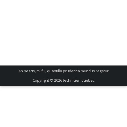
An nescis, mi fili, quantilla prudentia mundus regatur
Copyright © 2026
technicien.quebec