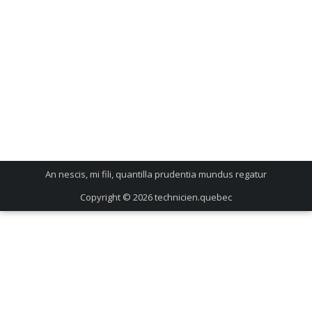
An nescis, mi fili, quantilla prudentia mundus regatur
Copyright © 2026
technicien.quebec