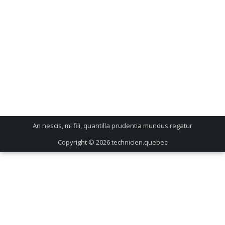
An nescis, mi fili, quantilla prudentia mundus regatur
Copyright © 2026
technicien.quebec