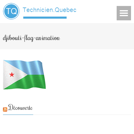
djibouti-flag-animation
Découverte