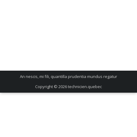
An nescis, mi fili, quantilla prudentia mundus regatur
Copyright © 2026
technicien.quebec