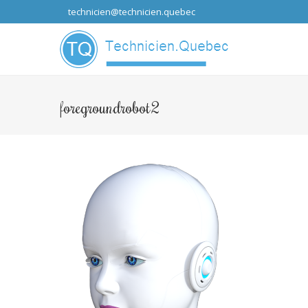
technicien@technicien.quebec
...que les idées
foregroundrobot2