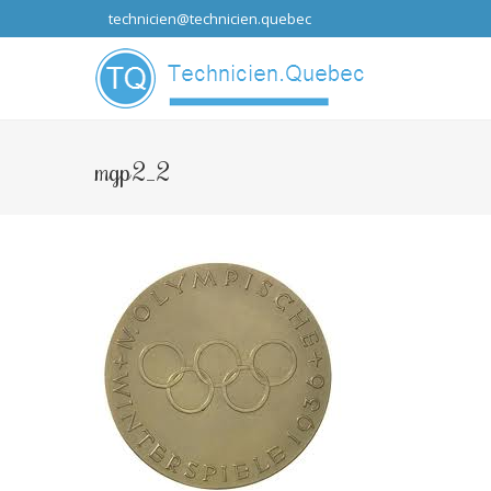
technicien@technicien.quebec
...que les idées
mgp2_2