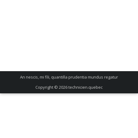
An nescis, mi fili, quantilla prudentia mundus regatur
Copyright © 2026
technicien.quebec