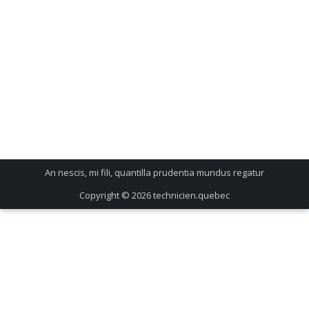
An nescis, mi fili, quantilla prudentia mundus regatur
Copyright © 2026
technicien.quebec