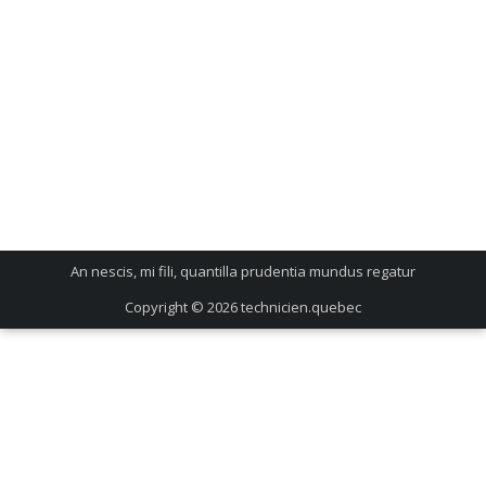
An nescis, mi fili, quantilla prudentia mundus regatur
Copyright © 2026
technicien.quebec