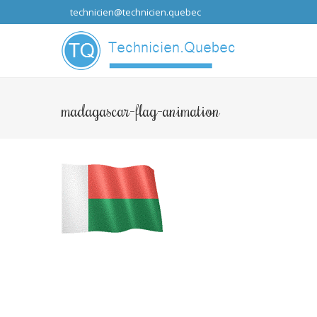
technicien@technicien.quebec
...que les idées
madagascar-flag-animation