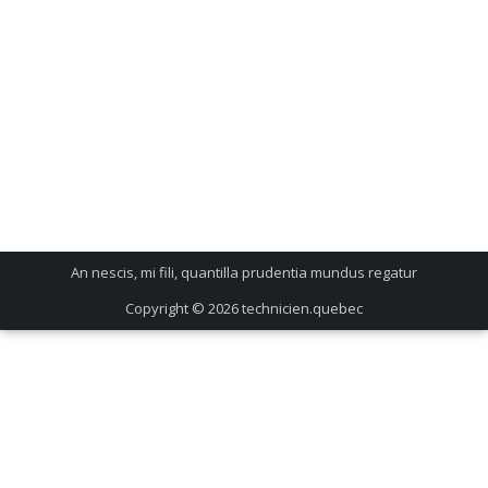
An nescis, mi fili, quantilla prudentia mundus regatur
Copyright © 2026
technicien.quebec