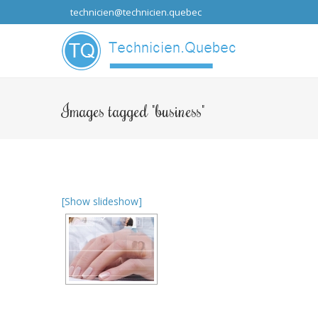
technicien@technicien.quebec
...que les idées
Images tagged "business"
[Show slideshow]