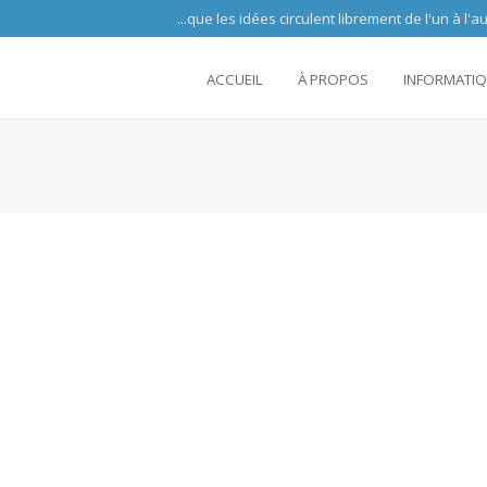
 circulent librement de l'un à l'autre partout 
ACCUEIL
À PROPOS
INFORMATI