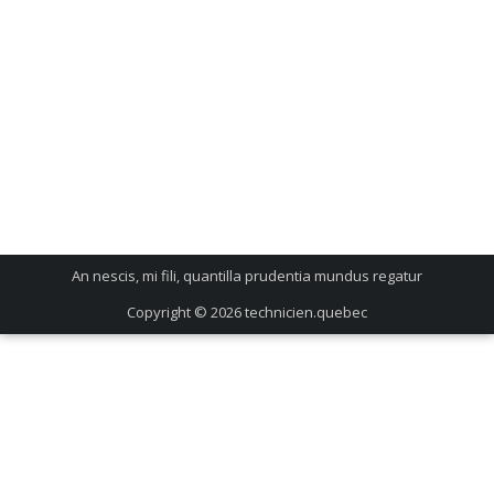
An nescis, mi fili, quantilla prudentia mundus regatur
Copyright © 2026
technicien.quebec