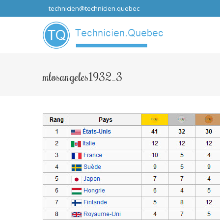
technicien@technicien.quebec
...que les idées
mlosangeles1932_3