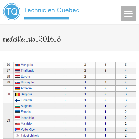
medailles_rio_2016_3