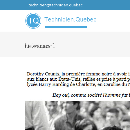
technicien@technicien.quebec
...que les idées
historiques-1