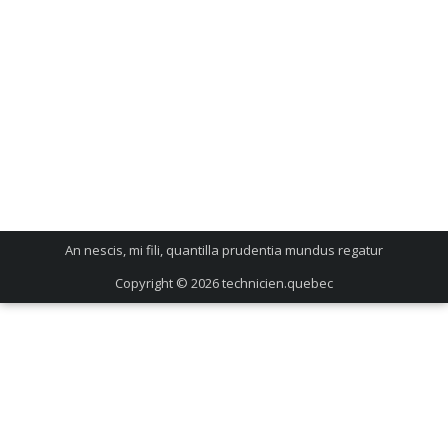
An nescis, mi fili, quantilla prudentia mundus regatur
Copyright © 2026
technicien.quebec