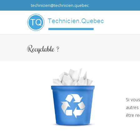
technicien@technicien.quebec
...que les idées
Recyclable ?
Si vou
autres 
être r