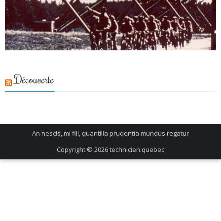
Découverte
An nescis, mi fili, quantilla prudentia mundus regatur
Copyright © 2026
technicien.quebec