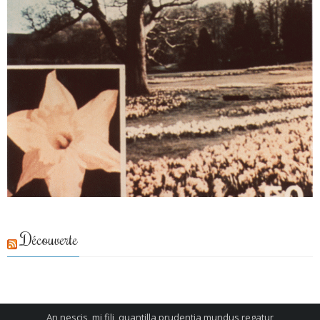
Découverte
An nescis, mi fili, quantilla prudentia mundus regatur