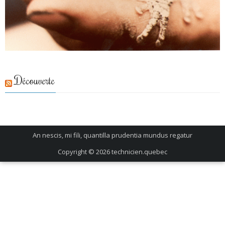
Découverte
An nescis, mi fili, quantilla prudentia mundus regatur
Copyright © 2026
technicien.quebec