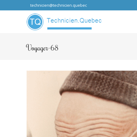
technicien@technicien.quebec
...que les idées
Voyager-68