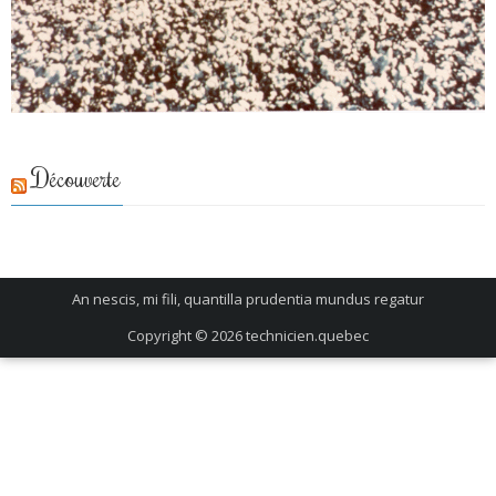
Découverte
An nescis, mi fili, quantilla prudentia mundus regatur
Copyright © 2026
technicien.quebec