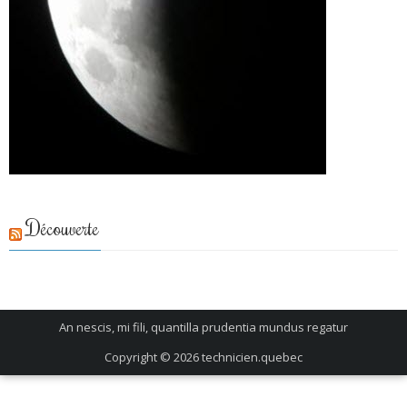
Découverte
An nescis, mi fili, quantilla prudentia mundus regatur
Copyright © 2026
technicien.quebec