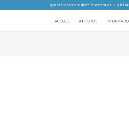
 circulent librement de l'un à l'autre partout 
ACCUEIL
À PROPOS
INFORMATI