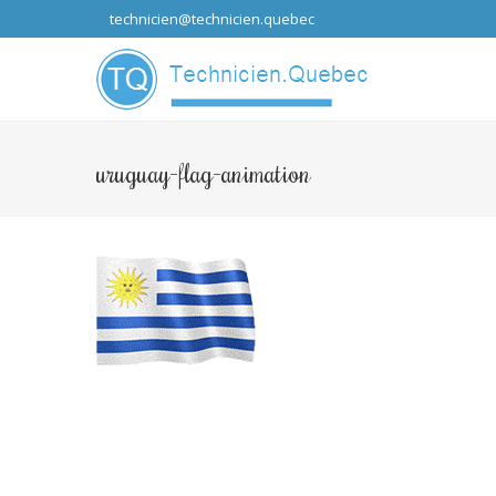
technicien@technicien.quebec
...que les idées
uruguay-flag-animation