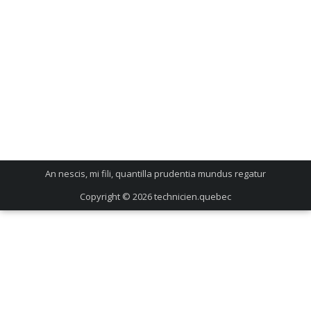
An nescis, mi fili, quantilla prudentia mundus regatur
Copyright © 2026
technicien.quebec