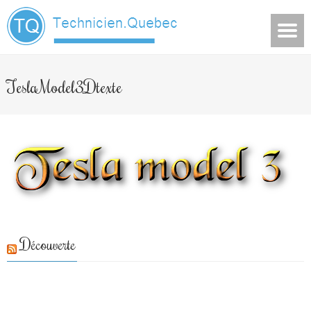
TeslaModel3Dtexte
Découverte