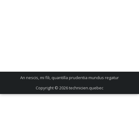
An nescis, mi fili, quantilla prudentia mundus regatur
Copyright © 2026
technicien.quebec