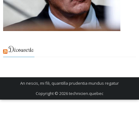
Découverte
An nescis, mi fili, quantilla prudentia mundus regatur
Copyright © 2026
technicien.quebec