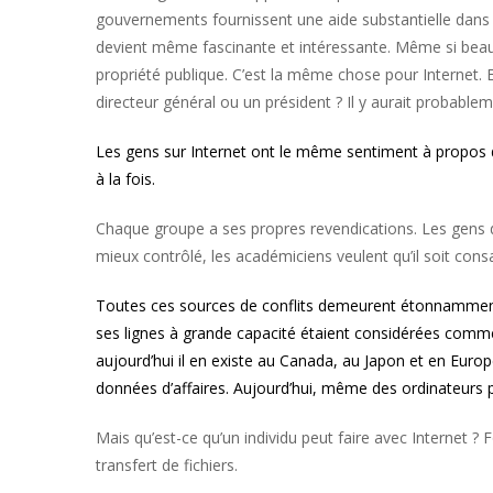
gouvernements fournissent une aide substantielle dans l’app
devient même fascinante et intéressante. Même si beaucou
propriété publique. C’est la même chose pour Internet. E
directeur général ou un président ? Il y aurait probab
Les gens sur Internet ont le même sentiment à propos de l
à la fois.
Chaque groupe a ses propres revendications. Les gens d’
mieux contrôlé, les académiciens veulent qu’il soit consac
Toutes ces sources de conflits demeurent étonnamment st
ses lignes à grande capacité étaient considérées comme « 
aujourd’hui il en existe au Canada, au Japon et en Euro
données d’affaires. Aujourd’hui, même des ordinateurs 
Mais qu’est-ce qu’un individu peut faire avec Internet ?
transfert de fichiers.