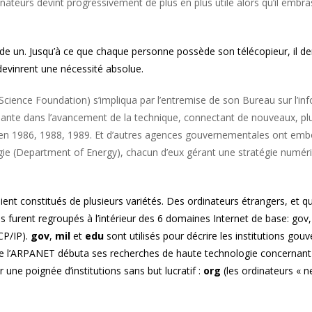
ateurs devint progressivement de plus en plus utile alors qu’il embras
ède un. Jusqu’à ce que chaque personne possède son télécopieur, il d
devinrent une nécessité absolue.
 Science Foundation) s’impliqua par l’entremise de son Bureau sur l’in
nte dans l’avancement de la technique, connectant de nouveaux, plus r
, en 1986, 1988, 1989. Et d’autres agences gouvernementales ont emboît
rgie (Department of Energy), chacun d’eux gérant une stratégie numériq
nt constitués de plusieurs variétés. Des ordinateurs étrangers, et qu
 furent regroupés à l’intérieur des 6 domaines Internet de base: gov,
CP/IP).
gov
,
mil
et
edu
sont utilisés pour décrire les institutions gou
que l’ARPANET débuta ses recherches de haute technologie concernant 
 une poignée d’institutions sans but lucratif :
org
(les ordinateurs « n