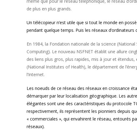
même que pour le réseau téléphonique, le réseau d’ordin
de plus en plus grands.
Un télécopieur n’est utile que si tout le monde en poss
pendant quelque temps. Puis les réseaux d’ordinateurs 
En 1984, la Fondation nationale de la science (National
Computing). Le nouveau NSFNET établit une allure cingla
des liens plus gros, plus rapides, mis à jour et étendus
(National Institutes of Health), le département de l’éne
l’Internet.
Les noeuds de ce réseau des réseaux en croissance étaie
démarquer par leur localisation géographique. Les autres
élégantes sont une des caractéristiques du protocole T
respectivement, ils représentent les pionniers depuis 
« commerciales », qui envahirent le réseau, entourés par
réseaux).