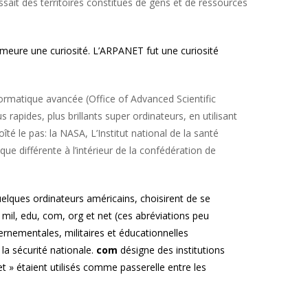
sait des territoires constitués de gens et de ressources
emeure une curiosité. L’ARPANET fut une curiosité
formatique avancée (Office of Advanced Scientific
apides, plus brillants super ordinateurs, en utilisant
é le pas: la NASA, L’Institut national de la santé
ue différente à l’intérieur de la confédération de
elques ordinateurs américains, choisirent de se
 mil, edu, com, org et net (ces abréviations peu
vernementales, militaires et éducationnelles
la sécurité nationale.
com
désigne des institutions
et » étaient utilisés comme passerelle entre les