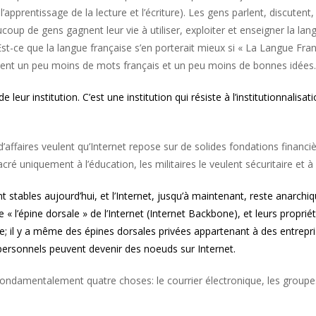
rentissage de la lecture et l’écriture). Les gens parlent, discutent, écr
p de gens gagnent leur vie à utiliser, exploiter et enseigner la lang
st-ce que la langue française s’en porterait mieux si « La Langue Franç
lement un peu moins de mots français et un peu moins de bonnes idées.
eur institution. C’est une institution qui résiste à l’institutionnalisa
affaires veulent qu’Internet repose sur de solides fondations financi
ré uniquement à l’éducation, les militaires le veulent sécuritaire et à 
ables aujourd’hui, et l’Internet, jusqu’à maintenant, reste anarchiqu
l’épine dorsale » de l’Internet (Internet Backbone), et leurs propriéta
pe; il y a même des épines dorsales privées appartenant à des entrepr
personnels peuvent devenir des noeuds sur Internet.
 Fondamentalement quatre choses: le courrier électronique, les groupes