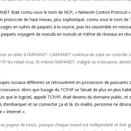
NET était connu sous le nom de NCP, « Network Control Protocol » (
 un protocole de haut niveau, plus sophistiqué, connu sous le nom de
ssages en suites de paquets à la source, puis les rassemble en message
 les paquets voyagent de noeuds en noeuds et même de réseaux en rés
 pour se relier à l’ARPANET. L’ARPANET continua de subir un contrôle 
P les reliait tous. Et même l’ARPANET, malgré sa croissance, devint u
roupes sociaux différents se retrouvèrent en possession de puissants o
oissance. Alors que l’usage du TCP/IP se faisait de plus en plus habitu
uis que le logiciel, appelé TCP/IP, était devenu du domaine public, et 
ens d’embarquer et se connecter ça et là. En réalité, personne ne désir
 « Internet ».
 au payeur de taxes, puisque chaque noeud est indépendant et doit g