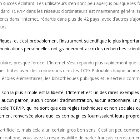
n succès éclatant. Les utilisateurs s’en sont peu aperçus puisque l
ndard TCP/IP dans les réseaux d’ordinateurs est maintenant généralis
nts dans l’Internet, répartis dans plus de 42 pays, avec d’autres s’ajo
urs.
fiques, et c’est probablement l’instrument scientifique le plus important 
munications personnelles ont grandement accru les recherches scienti
ulaire, presque féroce. L’Internet s’est répandu plus rapidement que le
es hôtes avec des connexions directes TCP/IP double chaque année de
es écoles élémentaires, les bibliothèques publiques et le secteur comme
aison la plus simple est la liberté. L’Internet est un des rares exemple
ciel, aucun patron, aucun conseil d’administration, aucun actionnaire. E
ocole TCP/IP, qui ne sont que des règles techniques et non sociales ou 
dement renversée alors que les compagnies fournissaient leurs propres
artificielle, mais cela a un certain gros bon sens. C’est un peu comme 
ncophone, vous avez la responsabilité de parler français correctemen