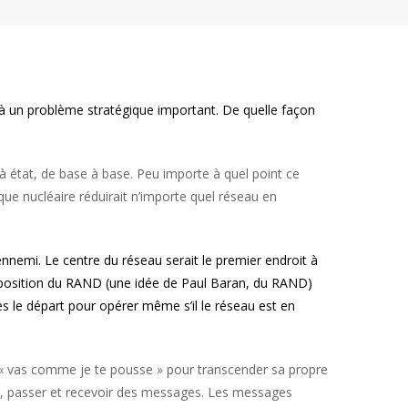
e à un problème stratégique important. De quelle façon
t à état, de base à base. Peu importe à quel point ce
ue nucléaire réduirait n’importe quel réseau en
ennemi. Le centre du réseau serait le premier endroit à
proposition du RAND (une idée de Paul Baran, du RAND)
 dès le départ pour opérer même s’il le réseau est en
la « vas comme je te pousse » pour transcender sa propre
ur, passer et recevoir des messages. Les messages