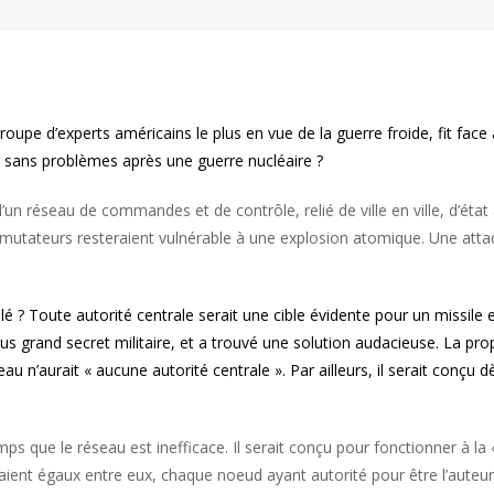
upe d’experts américains le plus en vue de la guerre froide, fit fac
 sans problèmes après une guerre nucléaire ?
’un réseau de commandes et de contrôle, relié de ville en ville, d’éta
mutateurs resteraient vulnérable à une explosion atomique. Une attaq
 ? Toute autorité centrale serait une cible évidente pour un missile 
lus grand secret militaire, et a trouvé une solution audacieuse. La 
eau n’aurait « aucune autorité centrale ». Par ailleurs, il serait conçu
mps que le réseau est inefficace. Il serait conçu pour fonctionner à 
eraient égaux entre eux, chaque noeud ayant autorité pour être l’aute