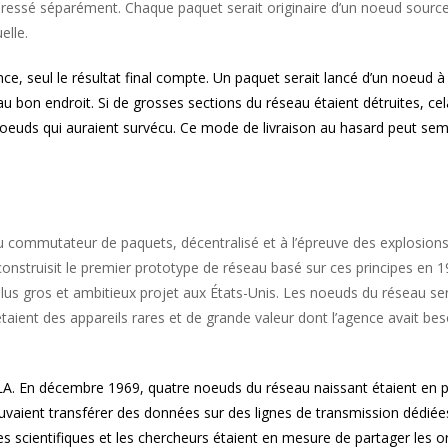
dressé séparément. Chaque paquet serait originaire d’un noeud source
elle.
, seul le résultat final compte. Un paquet serait lancé d’un noeud à
e au bon endroit. Si de grosses sections du réseau étaient détruites, c
s noeuds qui auraient survécu. Ce mode de livraison au hasard peut s
u commutateur de paquets, décentralisé et à l’épreuve des explosions, 
construisit le premier prototype de réseau basé sur ces principes en 1
s gros et ambitieux projet aux États-Unis. Les noeuds du réseau sera
aient des appareils rares et de grande valeur dont l’agence avait beso
CLA. En décembre 1969, quatre noeuds du réseau naissant étaient en 
uvaient transférer des données sur des lignes de transmission dédié
s scientifiques et les chercheurs étaient en mesure de partager les o