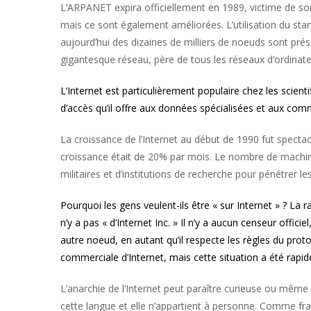
L’ARPANET expira officiellement en 1989, victime de so
mais ce sont également améliorées. L’utilisation du sta
aujourd’hui des dizaines de milliers de noeuds sont prése
gigantesque réseau, père de tous les réseaux d’ordinate
L’Internet est particulièrement populaire chez les scienti
d’accès qu’il offre aux données spécialisées et aux com
La croissance de l’Internet au début de 1990 fut spectac
croissance était de 20% par mois. Le nombre de machin
militaires et d’institutions de recherche pour pénétrer l
Pourquoi les gens veulent-ils être « sur Internet » ? La r
n’y a pas « d’Internet Inc. » Il n’y a aucun censeur offi
autre noeud, en autant qu’il respecte les règles du prot
commerciale d’Internet, mais cette situation a été rapi
L’anarchie de l’Internet peut paraître curieuse ou même 
cette langue et elle n’appartient à personne. Comme fra