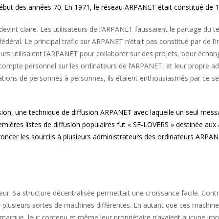
u début des années 70. En 1971, le réseau ARPANET était constitué de
devint claire. Les utilisateurs de l’ARPANET faussaient le partage du 
déral. Le principal trafic sur ARPANET n’était pas constitué par de l’in
rs utilisaient l’ARPANET pour collaborer sur des projets, pour échan
compte personnel sur les ordinateurs de l’ARPANET, et leur propre ad
ations de personnes à personnes, ils étaient enthousiasmés par ce s
ffusion, une technique de diffusion ARPANET avec laquelle un seul me
remières listes de diffusion populaires fut « SF-LOVERS » destinée aux 
ait froncer les sourcils à plusieurs administrateurs des ordinateurs ARP
ur. Sa structure décentralisée permettait une croissance facile. Con
lusieurs sortes de machines différentes. En autant que ces machines
arque, leur contenu et même leur propriétaire n’avaient aucune imp